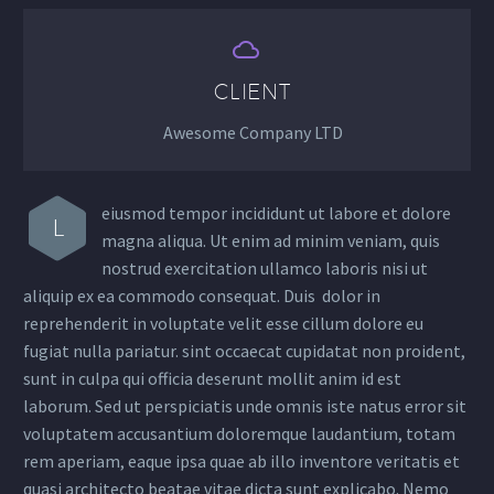


CLIENT
Awesome Company LTD
eiusmod tempor incididunt ut labore et dolore
L
magna aliqua. Ut enim ad minim veniam, quis
nostrud exercitation ullamco laboris nisi ut
aliquip ex ea commodo consequat. Duis dolor in
reprehenderit in voluptate velit esse cillum dolore eu
fugiat nulla pariatur. sint occaecat cupidatat non proident,
sunt in culpa qui officia deserunt mollit anim id est
laborum. Sed ut perspiciatis unde omnis iste natus error sit
voluptatem accusantium doloremque laudantium, totam
rem aperiam, eaque ipsa quae ab illo inventore veritatis et
quasi architecto beatae vitae dicta sunt explicabo. Nemo