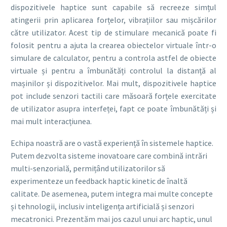
dispozitivele haptice sunt capabile să recreeze simțul
atingerii prin aplicarea forțelor, vibrațiilor sau mișcărilor
către utilizator.
Acest tip de stimulare mecanică poate fi
folosit pentru a ajuta la crearea obiectelor virtuale într-o
simulare de calculator, pentru a controla astfel de obiecte
virtuale și pentru a îmbunătăți controlul la distanță al
mașinilor și dispozitivelor. Mai mult,
dispozitivele haptice
pot include senzori tactili care măsoară forțele exercitate
de utilizator asupra interfeței, fapt ce poate îmbunătăți și
mai mult interacțiunea.
Echipa noastră are o vastă experiență în sistemele haptice.
Putem dezvolta sisteme inovatoare care combină intrări
multi-senzorială, permițând utilizatorilor să
experimenteze un feedback haptic kinetic de înaltă
calitate.
De asemenea, putem integra mai multe concepte
și tehnologii, inclusiv inteligența artificială și senzori
mecatronici.
Prezentăm mai jos cazul unui arc haptic, unul