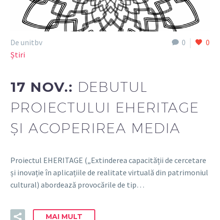
De unitbv
0
0
Știri
17 NOV.:
DEBUTUL
PROIECTULUI EHERITAGE
ȘI ACOPERIREA MEDIA
Proiectul EHERITAGE („Extinderea capacității de cercetare
și inovație în aplicațiile de realitate virtuală din patrimoniul
cultural) abordează provocările de tip…
MAI MULT