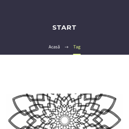
START
Acasă
Tag