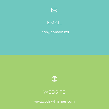


EMAIL
info@domain.ltd


WEBSITE
www.codex-themes.com