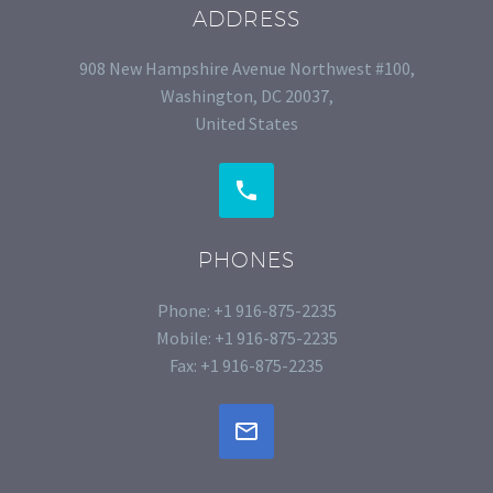
ADDRESS
908 New Hampshire Avenue Northwest #100,
Washington, DC 20037,
United States


PHONES
Phone: +1 916-875-2235
Mobile: +1 916-875-2235
Fax: +1 916-875-2235

