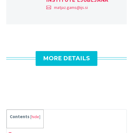
INSTITUTE LJUBLJANA
matjaz.gams@ijs.si
MORE DETAILS
Contents
[
hide
]