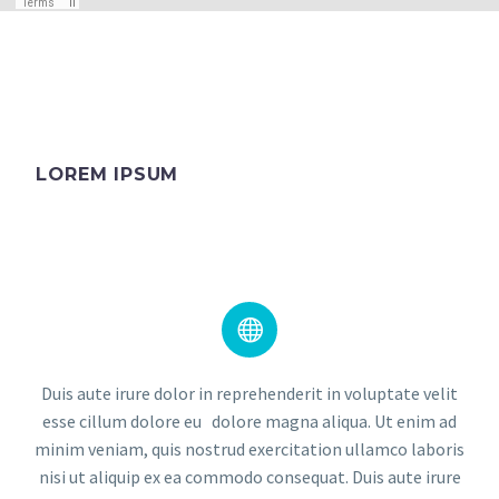
LOREM IPSUM


Duis aute irure dolor in reprehenderit in voluptate velit
esse cillum dolore eu dolore magna aliqua. Ut enim ad
minim veniam, quis nostrud exercitation ullamco laboris
nisi ut aliquip ex ea commodo consequat. Duis aute irure