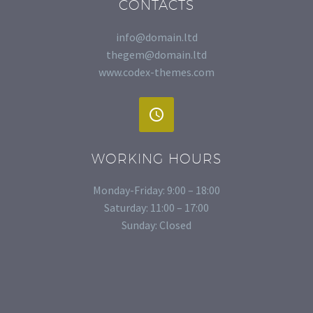
CONTACTS
info@domain.ltd
thegem@domain.ltd
www.codex-themes.com


WORKING HOURS
Monday-Friday: 9:00 – 18:00
Saturday: 11:00 – 17:00
Sunday: Closed