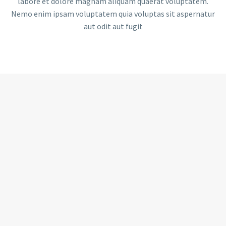
labore et dolore magnam aliquam quaerat voluptatem.
Nemo enim ipsam voluptatem quia voluptas sit aspernatur
aut odit aut fugit