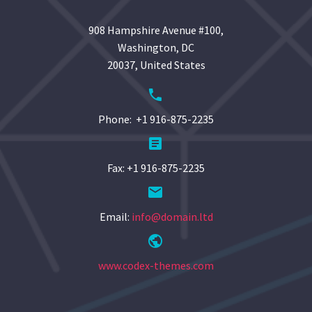
908 Hampshire Avenue #100,
Washington, DC
20037, United States


Phone: +1 916-875-2235


Fax: +1 916-875-2235


Email:
info@domain.ltd


www.codex-themes.com