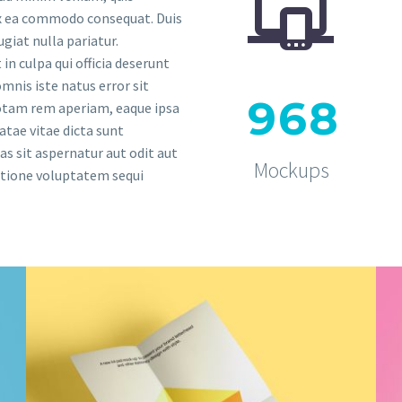


 ex ea commodo consequat. Duis
ugiat nulla pariatur.
in culpa qui officia deserunt
mnis iste natus error sit
9
6
8
tam rem aperiam, eaque ipsa
eatae vitae dicta sunt
 sit aspernatur aut odit aut
Mockups
ratione voluptatem sequi