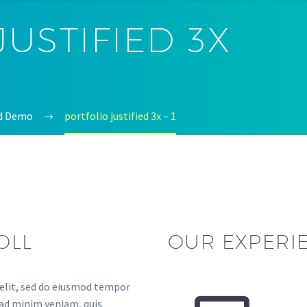
JUSTIFIED 3X
id Demo
portfolio justified 3x – 1
OLL
OUR EXPERI
 elit, sed do eiusmod tempor
 ad minim veniam, quis