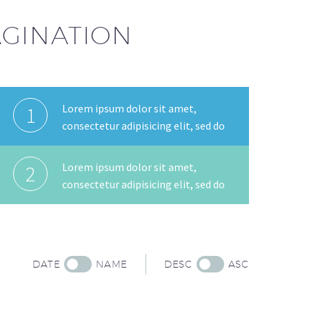
PAGINATION
Lorem ipsum dolor sit amet,
1
consectetur adipisicing elit, sed do
Lorem ipsum dolor sit amet,
2
consectetur adipisicing elit, sed do
DATE
NAME
DESC
ASC