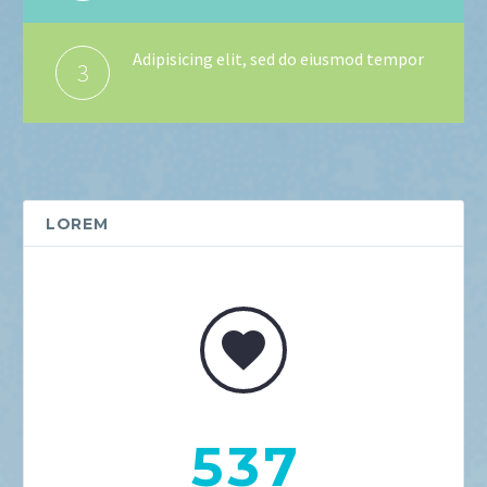
Adipisicing elit, sed do eiusmod tempor
3
LOREM


5
3
7