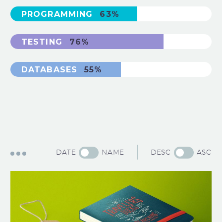
PROGRAMMING
63%
TESTING
76%
DATABASES
55%
DATE
NAME
DESC
ASC