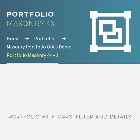


PORTFOLIO
MASONRY 4X
Home
Portfolios
Masonry Portfolio Grids Demo
Portfolio Masonry 4x – 1
PORTFOLIO WITH GAPS, FILTER AND DETAILS