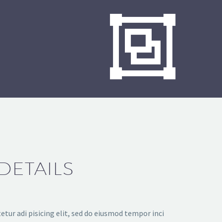


DETAILS
tur adi pisicing elit, sed do eiusmod tempor inci