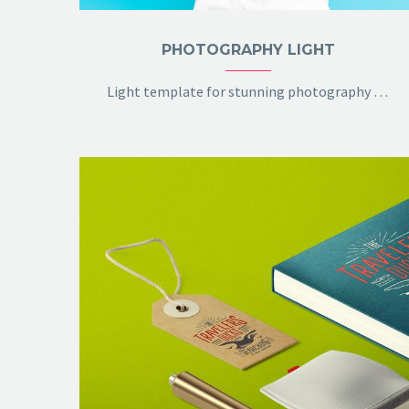
PHOTOGRAPHY LIGHT
Light template for stunning photography portfolio page