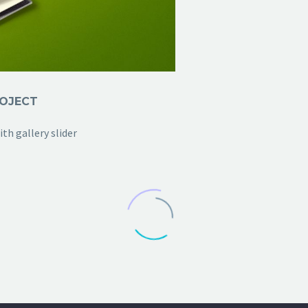
ROJECT
th gallery slider