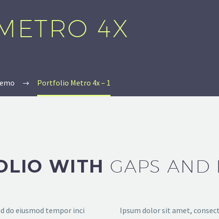
METRO 4X
 Demo
Portfolio Metro 4x – 1
OLIO WITH
GAPS AND 
sed do eiusmod tempor inci
Ipsum dolor sit amet, consecte