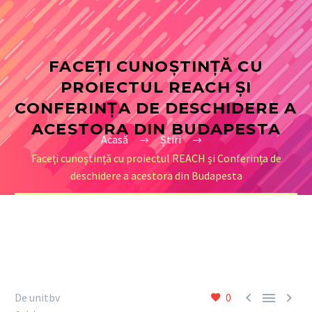
FACEȚI CUNOȘTINȚĂ CU
PROIECTUL REACH ȘI
CONFERINȚA DE DESCHIDERE A
ACESTORA DIN BUDAPESTA
Acasă
Știri
Faceți cunoștință cu proiectul REACH și Conferința de
deschidere a acestora din Budapesta



De unitbv
0