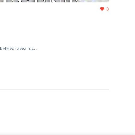
0
mbele vor avea loc…