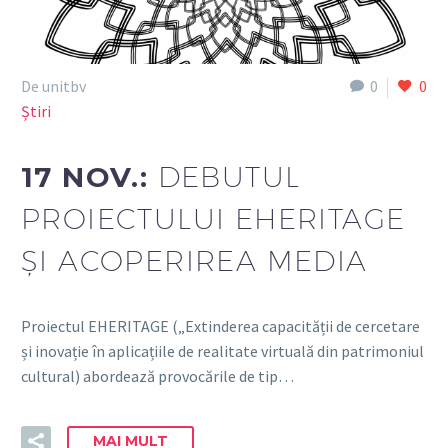
De unitbv
0
0
Știri
17 NOV.:
DEBUTUL
PROIECTULUI EHERITAGE
ȘI ACOPERIREA MEDIA
Proiectul EHERITAGE („Extinderea capacității de cercetare
și inovație în aplicațiile de realitate virtuală din patrimoniul
cultural) abordează provocările de tip…
MAI MULT