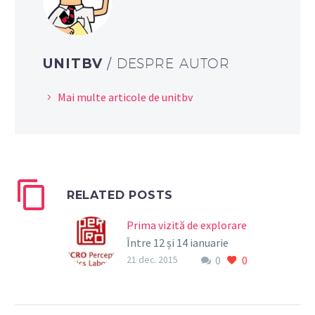
UNITBV
/ DESPRE AUTOR
Mai multe articole de unitbv
RELATED POSTS
Prima vizită de explorare
Între 12 și 14 ianuarie
0
0
2016, proiectul
21 dec. 2015
eHERITAGE va susține
prima întâlnire de
explorare care va avea loc