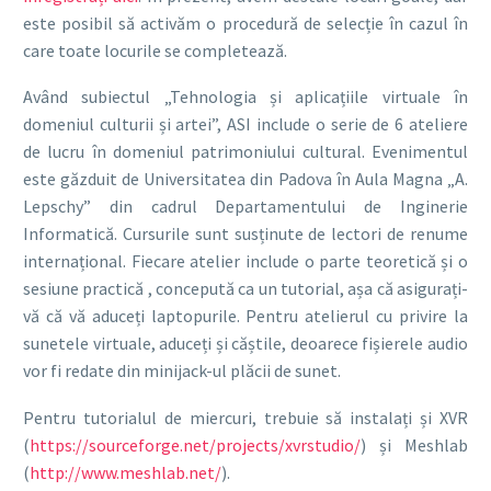
este posibil să activăm o procedură de selecție în cazul în
care toate locurile se completează.
Având subiectul „Tehnologia și aplicațiile virtuale în
domeniul culturii și artei”, ASI include o serie de 6 ateliere
de lucru în domeniul patrimoniului cultural.
Evenimentul
este găzduit de Universitatea din Padova în Aula Magna „A.
Lepschy” din cadrul Departamentului de Inginerie
Informatică.
Cursurile sunt susținute de lectori de renume
internațional.
Fiecare atelier include o parte teoretică și o
sesiune practică , concepută ca un tutorial, așa că asigurați-
vă că vă aduceți laptopurile.
Pentru atelierul cu privire la
sunetele virtuale, aduceți și căștile, deoarece fișierele audio
vor fi redate din minijack-ul plăcii de sunet.
Pentru tutorialul de miercuri, trebuie să instalați și XVR
(
https://sourceforge.net/projects/xvrstudio/
) și Meshlab
(
http://www.meshlab.net/
).