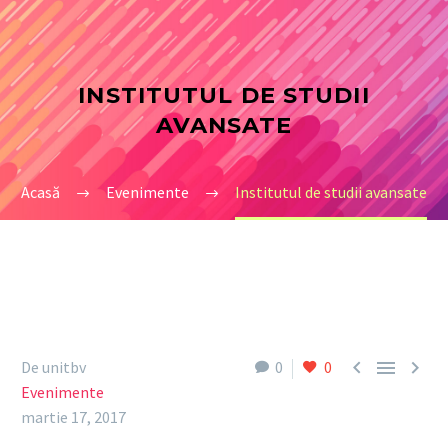
INSTITUTUL DE STUDII
AVANSATE
Acasă
Evenimente
Institutul de studii avansate



De unitbv
0
0
Evenimente
martie 17, 2017