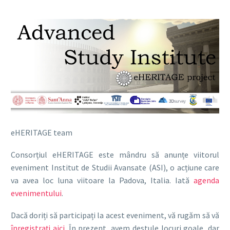
eHERITAGE team
Consorțiul eHERITAGE este mândru să anunțe viitorul
eveniment Institut de Studii Avansate (ASI), o acțiune care
va avea loc luna viitoare la Padova, Italia.
Iată
agenda
evenimentului
.
Dacă doriți să participați la acest eveniment, vă rugăm să vă
înregistrați aici
.
În prezent, avem destule locuri goale, dar