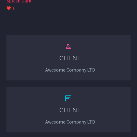
Splash Dark
0


CLIENT
Awesome Company LTD


CLIENT
Awesome Company LTD