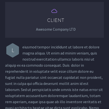


CLIENT
Awesome Company LTD
eiusmod tempor incididunt ut labore et dolore
L
magna aliqua. Ut enim ad minim veniam, quis
nostrud exercitation ullamco laboris nisi ut
aliquip ex ea commodo consequat. Duis dolor in
reprehenderit in voluptate velit esse cillum dolore eu
fugiat nulla pariatur. sint occaecat cupidatat non proident,
sunt in culpa qui officia deserunt mollit anim id est
laborum. Sed ut perspiciatis unde omnis iste natus error sit
voluptatem accusantium doloremque laudantium, totam
rem aperiam, eaque ipsa quae ab illo inventore veritatis et
quasi architecto beatae vitae dicta sunt explicabo. Nemo