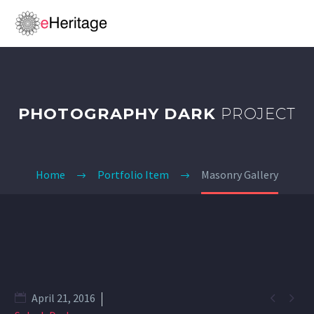
PHOTOGRAPHY DARK
PROJECT
Home
Portfolio Item
Masonry Gallery


April 21, 2016